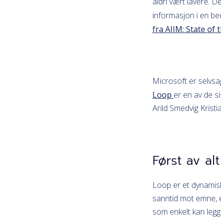
aldri vært lavere. D
informasjon i en bed
fra AIIM: State o
Microsoft er selvsa
Loop
er en av de si
Arild Smedvig Kristi
Først av al
Loop er et dynamis
sanntid mot emne
,
som enkelt kan legge