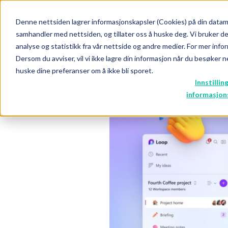
Produkter og t
Denne nettsiden lagrer informasjonskapsler (Cookies) på din data
samhandler med nettsiden, og tillater oss å huske deg. Vi bruker de
analyse og statistikk fra vår nettside og andre medier. For mer info
Dersom du avviser, vil vi ikke lagre din informasjon når du besøker ne
huske dine preferanser om å ikke bli sporet.
Innstillin
informasjon