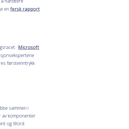
r å håndtere
lge en
fersk rapport
ngsracet.
Microsoft
rmasjonsekspertene
es førsteinntrykk.
jobbe sammen i
r av komponenter
int og Word.