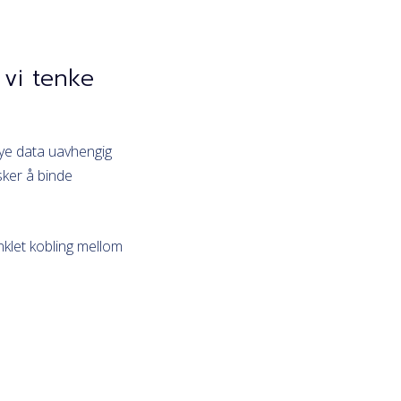
 vi tenke
øye data uavhengig
sker å binde
klet kobling mellom