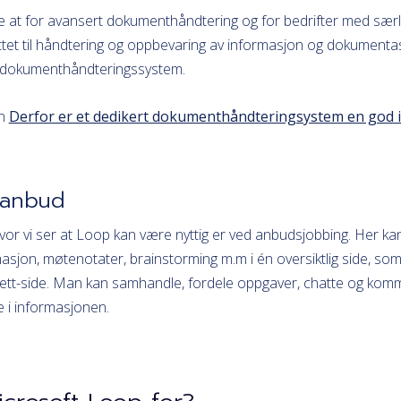
sere at for avansert dokumenthåndtering og for bedrifter med særli
tet til håndtering og oppbevaring av informasjon og dokumenta
t dokumenthåndteringssystem.
en
Derfor er et dedikert dokumenthåndteringsystem en god i
 anbud
vor vi ser at Loop kan være nyttig er ved anbudsjobbing. Her ka
asjon, møtenotater, brainstorming m.m i én oversiktlig side, som l
nett-side. Man kan samhandle, fordele oppgaver, chatte og komm
e i informasjonen.