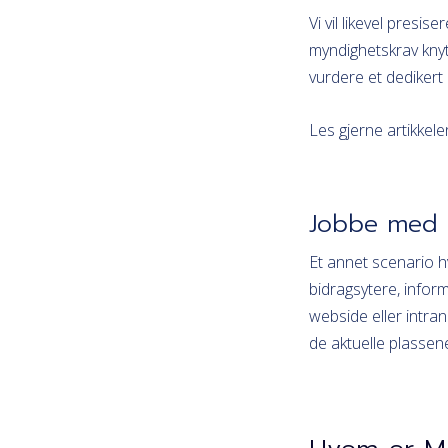
Vi vil likevel presi
myndighetskrav knyt
vurdere et dediker
Les gjerne artikkel
Jobbe med
Et annet scenario h
bidragsytere, inform
webside eller intra
de aktuelle plassen