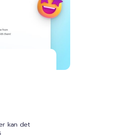
er kan det
s