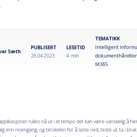
.
TEMATIKK
Intelligent inform
PUBLISERT
LESETID
var Sæth
26.04.2023
4. min
dokumenthåndter
M365
pplikasjoner rulles nå ut i et tempo det kan være vanskelig å h
alg enn noengang, og terskelen for å laste ned, teste ut, ta i bru