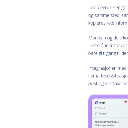
Loop egner seg god
og samme sted, samt
kopieres ikke info
Man kan og dele kom
Dette åpner for at s
bare gi tilgang til d
Integrasjonen med ø
samarbeidssituasjo
post og mottaker kan