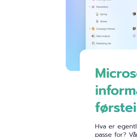
Micros
infor
første
Hva er egentl
passe for? Vå