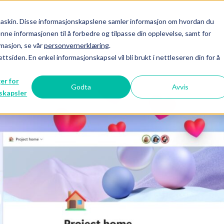
jenester
Om Contesto
Karriere
Refer
maskin. Disse informasjonskapslene samler informasjon om hvordan du
nne informasjonen til å forbedre og tilpasse din opplevelse, samt for
rmasjon, se vår
personvernerklæring
.
ttsiden. En enkel informasjonskapsel vil bli brukt i nettleseren din for å
ger for
Godta
Avvis
skapsler