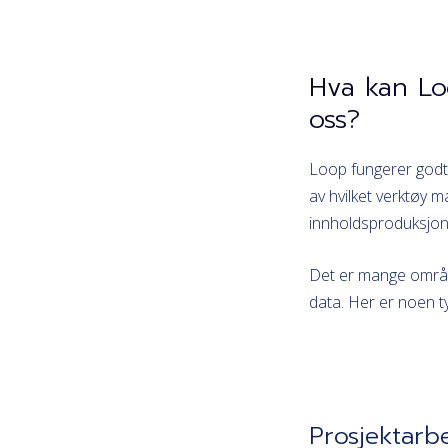
Hva kan Loo
oss?
Loop fungerer godt 
av hvilket verktøy m
innholdsproduksjon 
Det er mange områd
data. Her er noen t
Prosjektarb