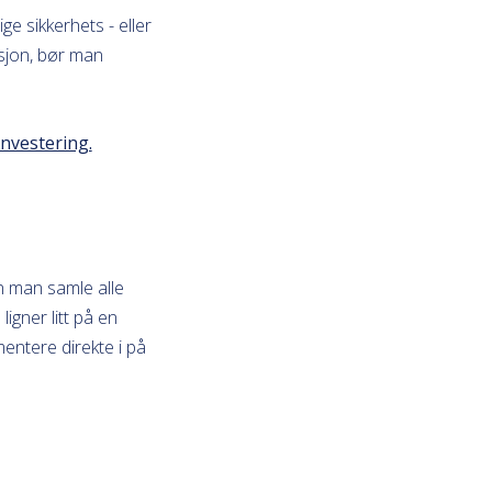
ge sikkerhets - eller
sjon, bør man
nvestering.
n man samle alle
igner litt på en
entere direkte i på