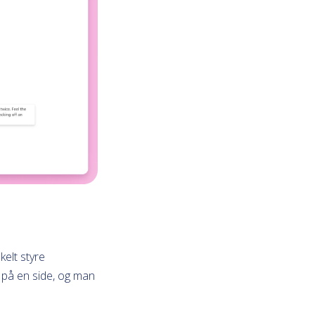
elt styre
) på en side, og man