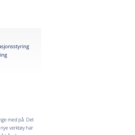
asjonsstyring
ing
enge med på. Det
k nye verktøy har