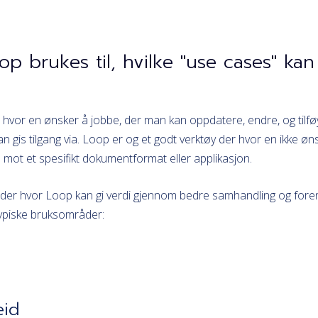
p brukes til, hvilke "use cases" kan
hvor en ønsker å jobbe, der man kan oppdatere, endre, og tilf
an gis tilgang via. Loop er og et godt verktøy der hvor en ikke øn
mot et spesifikt dokumentformat eller applikasjon.
er hvor Loop kan gi verdi gjennom bedre samhandling og foren
ypiske bruksområder:
eid