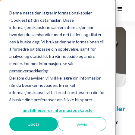
Denne nettsiden lagrer informasjonskapsler
(Cookies) på din datamaskin. Disse
informasjonskapslene samler informasjon om
hvordan du samhandler med nettsiden, og tillater
oss å huske deg. Vi bruker denne informasjonen til
å forbedre og tilpasse din opplevelse, samt for
analyse og statistikk fra vår nettside og andre
medier. For mer informasjon, se vår
personvernerklæring
.
Dersom du avviser, vil vi ikke lagre din informasjon
når du besøker nettsiden. En enkel
informasjonskapsel vil bli brukt i nettleseren din for
Få bedre oversikt over
å huske dine preferanser om å ikke bli sporet.
bedriftens kontrakter og avtaler
Innstillinger for informasjonskapsler
Lær hvorfor det er viktig å ha et digitalt system
Godta
Avvis
for kontrakter og avtaler. Unngå unødvendige