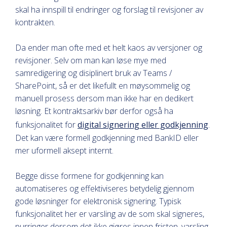
skal ha innspill til endringer og forslag til revisjoner av
kontrakten.
Da ender man ofte med et helt kaos av versjoner og
revisjoner. Selv om man kan løse mye med
samredigering og disiplinert bruk av Teams /
SharePoint, så er det likefullt en møysommelig og
manuell prosess dersom man ikke har en dedikert
løsning. Et kontraktsarkiv bør derfor også ha
funksjonalitet for
digital signering eller godkjenning
.
Det kan være formell godkjenning med BankID eller
mer uformell aksept internt.
Begge disse formene for godkjenning kan
automatiseres og effektiviseres betydelig gjennom
gode løsninger for elektronisk signering. Typisk
funksjonalitet her er varsling av de som skal signeres,
purringer dersom det ikke gjøres innen fristen, varsling