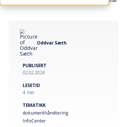
fornyelser, overlappende avtaler og oppfyll lovkrav.
Oddvar Sæth
PUBLISERT
02.02.2024
LESETID
4. min
TEMATIKK
dokumenthåndtering
InfoCenter