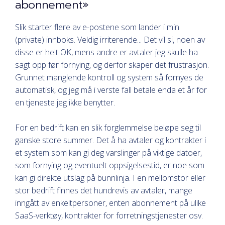
abonnement»
Slik starter flere av e-postene som lander i min
(private) innboks. Veldig irriterende... Det vil si, noen av
disse er helt OK, mens andre er avtaler jeg skulle ha
sagt opp før fornying, og derfor skaper det frustrasjon.
Grunnet manglende kontroll og system så fornyes de
automatisk, og jeg må i verste fall betale enda et år for
en tjeneste jeg ikke benytter.
For en bedrift kan en slik forglemmelse beløpe seg til
ganske store summer. Det å ha avtaler og kontrakter i
et system som kan gi deg varslinger på viktige datoer,
som fornying og eventuelt oppsigelsestid, er noe som
kan gi direkte utslag på bunnlinja. I en mellomstor eller
stor bedrift finnes det hundrevis av avtaler, mange
inngått av enkeltpersoner, enten abonnement på ulike
SaaS-verktøy, kontrakter for forretningstjenester osv.