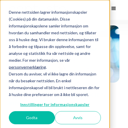
Denne nettsiden lagrer informasjonskapsler
(Cookies) på din datamaskin. Disse
informasjonskapslene samler informasjon om
hvordan du samhandler med nettsiden, og tillater
oss å huske deg. Vi bruker denne informasjonen til
å forbedre og tilpasse din opplevelse, samt for
analyse og statistikk fra vår nettside og andre
medier. For mer informasjon, se vår
personvernerklæring
.
Dersom du avviser, vil vi ikke lagre din informasjon
når du besøker nettsiden. En enkel
informasjonskapsel vil bli brukt i nettleseren din for
6 Grunner til å velge eDOCS
å huske dine preferanser om å ikke bli sporet.
InfoCenter i skyen
Innstillinger for informasjonskapsler
eDOCS InfoCenter er nå tilgjengelig i skyen -
Godta
Avvis
Contesto Cloud.